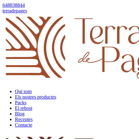
648838844
terradepages
Qui som
Els nostres productes
Packs
El rebost
Blog
Receptes
Contacte