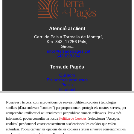
Atenció al client
Carr. de Pals a Torroella de Montgrí,
Km. 343, 17256 Pals,
Girona
info@terradepages.cat
648 838 844
Terra de Pagès
Qui som
Els nostres productes
Packs
El rebost
Blog
Receptes
Nosaltres i tercers, com a proveïdors de serveis, utilitzem cookies i tecnologies
Contacte
similars (d'ara endavant “cookies”) per proporcionar i protegir els nostres serveis, per
comprendre i millorar el seu rendiment i per publicar anuncis rellevants. Per a més
Ajuda
informació, podeu consultar la nostra
Política de Cookies
. Seleccioneu “Acceptar
Politica de privacitat
cookies” per donar el vostre consentiment o seleccioneu les cookies que voleu
Avís Legal
autoritzar. Podeu canviar les opcions de les cookies i retirar el vostre consentiment en
Termes i condicions de venta