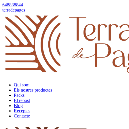
648838844
terradepages
Qui som
Els nostres productes
Packs
El rebost
Blog
Receptes
Contacte