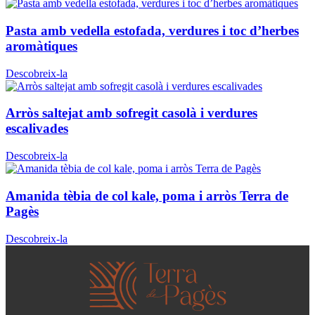
Pasta amb vedella estofada, verdures i toc d’herbes
aromàtiques
Descobreix-la
Arròs saltejat amb sofregit casolà i verdures
escalivades
Descobreix-la
Amanida tèbia de col kale, poma i arròs Terra de
Pagès
Descobreix-la