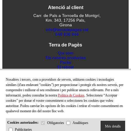
Atenció al client
Carr. de Pals a Torroella de Montgrí,
Km. 343, 17256 Pals,
Girona
info@terradepages.cat
648 838 844
Terra de Pagès
Qui som
Els nostres productes
Packs
El rebost
Blog
Receptes
Nosaltres i tercers, com a proveïdors de serveis, utilitzem cookies i tecnologies
Contacte
similars (d'ara endavant “cookies”) per proporcionar i protegir els nostres serveis, per
comprendre i millorar el seu rendiment i per publicar anuncis rellevants. Per a més
Ajuda
informació, podeu consultar la nostra
Política de Cookies
. Seleccioneu “Acceptar
Politica de privacitat
cookies” per donar el vostre consentiment o seleccioneu les cookies que voleu
Avís Legal
autoritzar. Podeu canviar les opcions de les cookies i retirar el vostre consentiment en
Termes i condicions de venta
qualsevol moment des del nostre lloc web.
Política de cookies
Política d'enviaments
Cookies autorizades:
Obligatories
Analítiques
Més detalls
Publicitaries