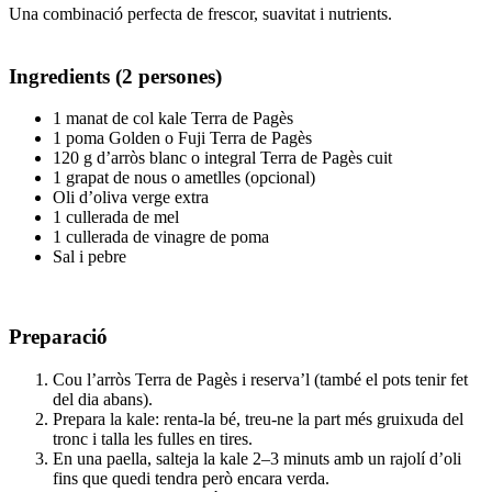
Una combinació perfecta de frescor, suavitat i nutrients.
Ingredients (2 persones)
1 manat de col kale Terra de Pagès
1 poma Golden o Fuji Terra de Pagès
120 g d’arròs blanc o integral Terra de Pagès cuit
1 grapat de nous o ametlles (opcional)
Oli d’oliva verge extra
1 cullerada de mel
1 cullerada de vinagre de poma
Sal i pebre
Preparació
Cou l’arròs Terra de Pagès i reserva’l (també el pots tenir fet
del dia abans).
Prepara la kale: renta-la bé, treu-ne la part més gruixuda del
tronc i talla les fulles en tires.
En una paella, salteja la kale 2–3 minuts amb un rajolí d’oli
fins que quedi tendra però encara verda.