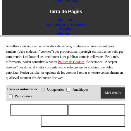
648 838 844
Terra de Pagès
Qui som
Els nostres productes
Packs
El rebost
Blog
Receptes
Nosaltres i tercers, com a proveïdors de serveis, utilitzem cookies i tecnologies
Contacte
similars (d'ara endavant “cookies”) per proporcionar i protegir els nostres serveis, per
comprendre i millorar el seu rendiment i per publicar anuncis rellevants. Per a més
Ajuda
informació, podeu consultar la nostra
Política de Cookies
. Seleccioneu “Acceptar
Politica de privacitat
cookies” per donar el vostre consentiment o seleccioneu les cookies que voleu
Avís Legal
autoritzar. Podeu canviar les opcions de les cookies i retirar el vostre consentiment en
Termes i condicions de venta
qualsevol moment des del nostre lloc web.
Política de cookies
Política d'enviaments
Cookies autorizades:
Obligatories
Analítiques
Més detalls
Publicitaries
COPYRIGHT © 2026
TERRA DE PAGÉS
. TOTS ELS DRETS
RESERVATS
by Neorg
Acceptar totes les cookies
Rebutjar totes les cookies
Acceptar totes les cookies seleccionades