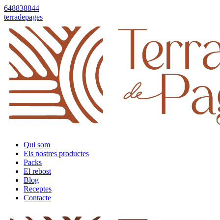
648838844
terradepages
Qui som
Els nostres productes
Packs
El rebost
Blog
Receptes
Contacte