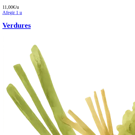
11,00
€/u
Afegir
1 u
Verdures