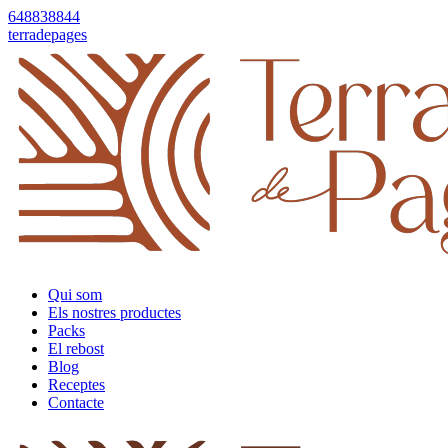
648838844
terradepages
Qui som
Els nostres productes
Packs
El rebost
Blog
Receptes
Contacte