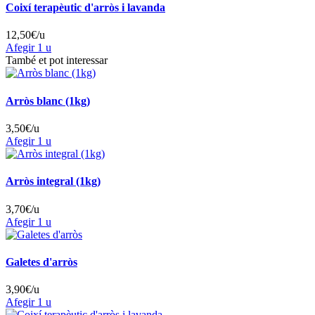
Coixí terapèutic d'arròs i lavanda
12,50
€/u
Afegir
1 u
També et pot interessar
Arròs blanc (1kg)
3,50
€/u
Afegir
1 u
Arròs integral (1kg)
3,70
€/u
Afegir
1 u
Galetes d'arròs
3,90
€/u
Afegir
1 u