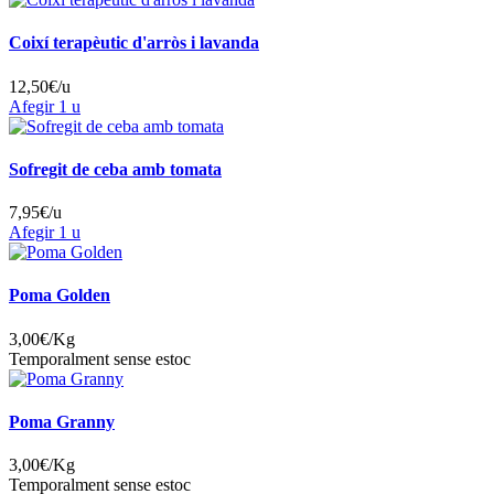
Coixí terapèutic d'arròs i lavanda
12,50
€/u
Afegir
1 u
Sofregit de ceba amb tomata
7,95
€/u
Afegir
1 u
Poma Golden
3,00
€/Kg
Temporalment sense estoc
Poma Granny
3,00
€/Kg
Temporalment sense estoc