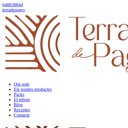
648838844
terradepages
Qui som
Els nostres productes
Packs
El rebost
Blog
Receptes
Contacte