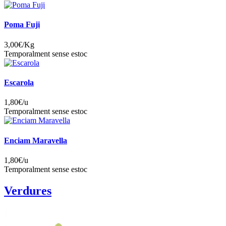
Poma Fuji
3,00
€/Kg
Temporalment sense estoc
Escarola
1,80
€/u
Temporalment sense estoc
Enciam Maravella
1,80
€/u
Temporalment sense estoc
Verdures