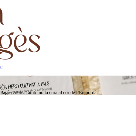
te
e Pagès conreat amb molta cura al cor de l’Empordà.