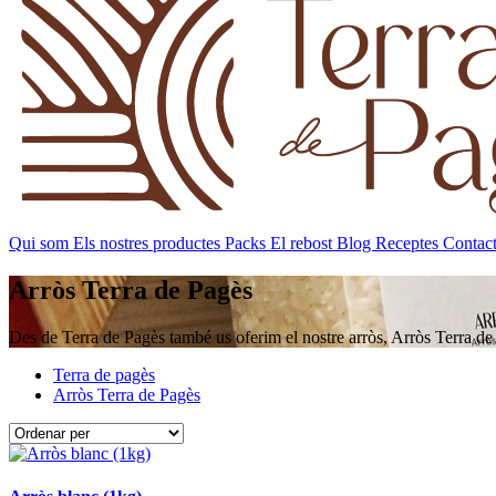
Qui som
Els nostres productes
Packs
El rebost
Blog
Receptes
Contac
Arròs Terra de Pagès
Des de Terra de Pagès també us oferim el nostre arròs, Arròs Terra d
Terra de pagès
Arròs Terra de Pagès