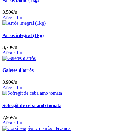
Arròs blanc (1kg)
3,50
€/u
Afegir
1 u
Arròs integral (1kg)
3,70
€/u
Afegir
1 u
Galetes d'arròs
3,90
€/u
Afegir
1 u
Sofregit de ceba amb tomata
7,95
€/u
Afegir
1 u