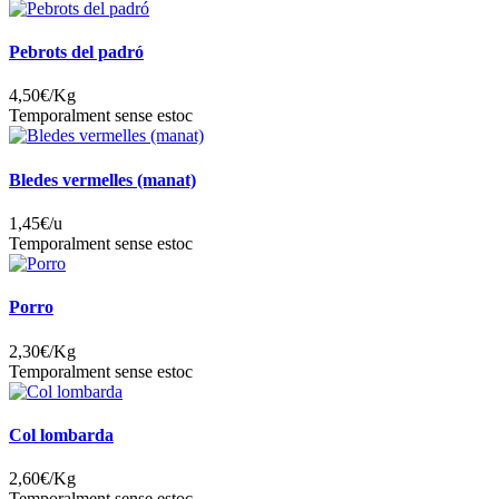
Pebrots del padró
4,50
€/Kg
Temporalment sense estoc
Bledes vermelles (manat)
1,45
€/u
Temporalment sense estoc
Porro
2,30
€/Kg
Temporalment sense estoc
Col lombarda
2,60
€/Kg
Temporalment sense estoc