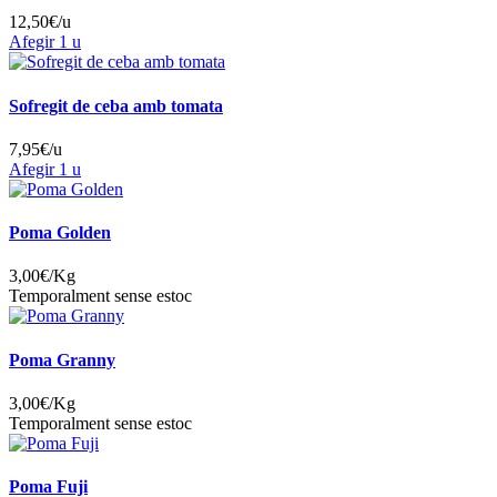
12,50
€/u
Afegir
1 u
Sofregit de ceba amb tomata
7,95
€/u
Afegir
1 u
Poma Golden
3,00
€/Kg
Temporalment sense estoc
Poma Granny
3,00
€/Kg
Temporalment sense estoc
Poma Fuji