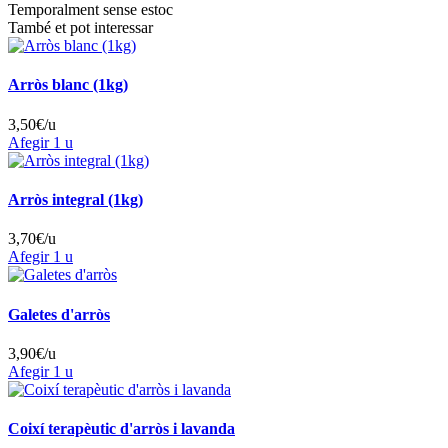
Temporalment sense estoc
També et pot interessar
Arròs blanc (1kg)
3,50
€/u
Afegir
1 u
Arròs integral (1kg)
3,70
€/u
Afegir
1 u
Galetes d'arròs
3,90
€/u
Afegir
1 u
Coixí terapèutic d'arròs i lavanda