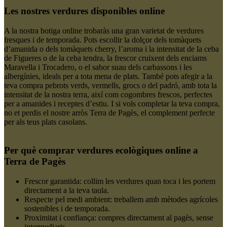
Les nostres verdures disponibles online
A la nostra botiga online trobaràs una gran varietat de verdures
fresques i de temporada. Pots escollir la dolçor dels tomàquets
d’amanida o dels tomàquets cherry, l’aroma i la intensitat de la ceba
de Figueres o de la ceba tendra, la frescor cruixent dels enciams
Maravella i Trocadero, o el sabor suau dels carbassons i les
albergínies, ideals per a tota mena de plats. També pots afegir a la
teva compra pebrots verds, vermells, grocs o del padró, amb tota la
intensitat de la nostra terra, així com cogombres frescos, perfectes
per a amanides i receptes d’estiu. I si vols completar la teva compra,
no et perdis el nostre arròs Terra de Pagès, el complement perfecte
per als teus plats casolans.
Per què comprar verdures ecològiques online a
Terra de Pagès
Frescor garantida: collim les verdures quan toca i les portem
directament a la teva taula.
Respecte pel medi ambient: treballem amb mètodes agrícoles
sostenibles i de temporada.
Proximitat i confiança: compres directament al pagès, sense
intermediaris.