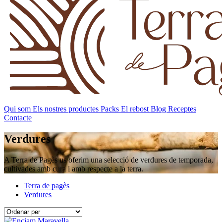
Qui som
Els nostres productes
Packs
El rebost
Blog
Receptes
Contacte
Verdures
A Terra de Pagès us oferim una selecció de verdures de temporada,
cultivades amb cura i amb respecte a la terra.
Terra de pagès
Verdures