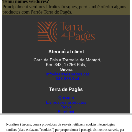
Teniu només verdures?
Principalment verdures i fruites fresques, però també oferim alguns
productes com l’arròs Terra de Pagès.
Atenció al client
Carr. de Pals a Torroella de Montgrí,
Km. 343, 17256 Pals,
Girona
info@terradepages.cat
648 838 844
Terra de Pagès
Qui som
Els nostres productes
Packs
El rebost
Blog
Receptes
Nosaltres i tercers, com a proveïdors de serveis, utilitzem cookies i tecnologies
Contacte
similars (d'ara endavant “cookies”) per proporcionar i protegir els nostres serveis, per