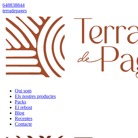
648838844
terradepages
Qui som
Els nostres productes
Packs
El rebost
Blog
Receptes
Contacte