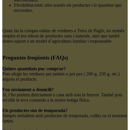
Flexibilitat total: tries només els productes i la quantitat que
necessites.
Quan fas la compra online de verdures a Terra de Pagès, no només
omples el teu rebost de productes sans i naturals, sinó que també
dones suport a un model d’agricultura familiar i responsable.
Preguntes freqüents (FAQs)
Quines quantitats puc comprar?
Pots afegir les verdures per unitats o per pes ( 200 g, 250 g, etc.)
segons el producte.
Feu enviament a domicili?
Sí, t’ho portem directament a casa amb tota la frescor. També pots
recollir la teva comanda a la nostra botiga física.
Els productes són de temporada?
Sempre treballem amb productes de temporada, collits en el moment
òptim.