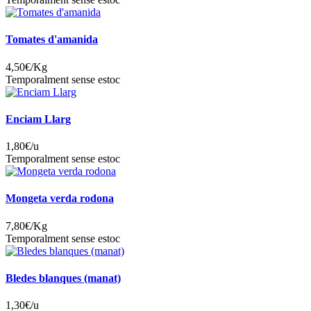
Tomates d'amanida
4,50
€/Kg
Temporalment sense estoc
Enciam Llarg
1,80
€/u
Temporalment sense estoc
Mongeta verda rodona
7,80
€/Kg
Temporalment sense estoc
Bledes blanques (manat)
1,30
€/u