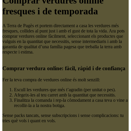
Comprar verdures online
fresques i de temporada
A Terra de Pagès et portem directament a casa les verdures més
fresques, collides al punt just i amb el gust de tota la vida. Ara pots
comprar verdures online fàcilment, seleccionant els productes que
vulguis en la quantitat que necessitis, sense intermediaris i amb la
garantia de qualitat d’una família pagesa que treballa la terra amb
respecte i estima.
Comprar verdura online: fàcil, ràpid i de confiança
Fer la teva compra de verdures online és molt senzill:
Escull les verdures que més t’agradin (per unitat o pes).
Afegeix-les al teu carret amb la quantitat que necessitis.
Finalitza la comanda i rep-la còmodament a casa teva o vine a
recollir-la a la nostra botiga.
Sense packs tancats, sense subscripcions i sense complicacions: tu
tries què vols i quant en vols.