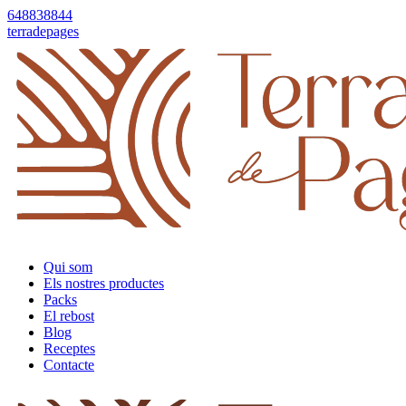
648838844
terradepages
Qui som
Els nostres productes
Packs
El rebost
Blog
Receptes
Contacte