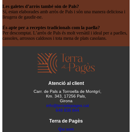
Les galetes d’arròs també són de Pals?
Sí, estan elaborades amb arròs de Pals i són una manera deliciosa i
lleugera de gaudir-ne.
És apte per a receptes tradicionals com la paella?
Per descomptat. L’arròs de Pals és molt versàtil i ideal per a paelles,
cassoles, arrossos caldosos i tota mena de plats casolans.
Atenció al client
Carr. de Pals a Torroella de Montgrí,
Km. 343, 17256 Pals,
Girona
info@terradepages.cat
648 838 844
Terra de Pagès
Qui som