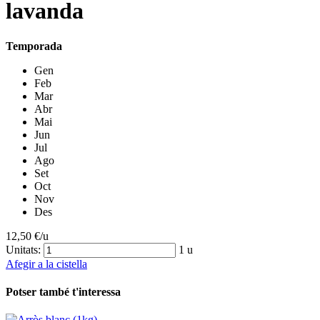
lavanda
Temporada
Gen
Feb
Mar
Abr
Mai
Jun
Jul
Ago
Set
Oct
Nov
Des
12,50
€/u
Unitats:
1 u
Afegir a la cistella
Potser també t'interessa