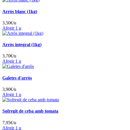
Arròs blanc (1kg)
3,50
€/u
Afegir
1 u
Arròs integral (1kg)
3,70
€/u
Afegir
1 u
Galetes d'arròs
3,90
€/u
Afegir
1 u
Sofregit de ceba amb tomata
7,95
€/u
Afegir
1 u