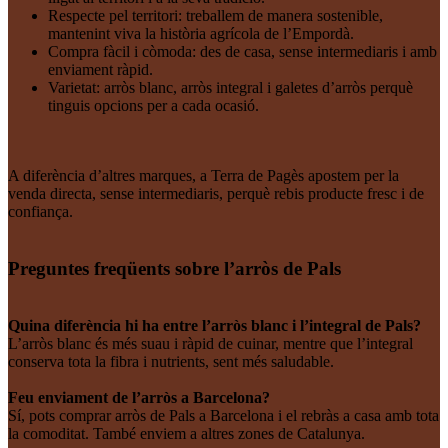
Respecte pel territori: treballem de manera sostenible,
mantenint viva la història agrícola de l’Empordà.
Compra fàcil i còmoda: des de casa, sense intermediaris i amb
enviament ràpid.
Varietat: arròs blanc, arròs integral i galetes d’arròs perquè
tinguis opcions per a cada ocasió.
A diferència d’altres marques, a Terra de Pagès apostem per la
venda directa, sense intermediaris, perquè rebis producte fresc i de
confiança.
Preguntes freqüents sobre l’arròs de Pals
Quina diferència hi ha entre l’arròs blanc i l’integral de Pals?
L’arròs blanc és més suau i ràpid de cuinar, mentre que l’integral
conserva tota la fibra i nutrients, sent més saludable.
Feu enviament de l’arròs a Barcelona?
Sí, pots comprar arròs de Pals a Barcelona i el rebràs a casa amb tota
la comoditat. També enviem a altres zones de Catalunya.