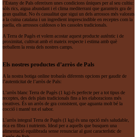
l’Estany de Pals ofereixen unes condicions úniques per al seu cultiu:
sòls rics, aigua abundant i el clima mediterrani que garanteix gra de
gran qualitat. No és casualitat que sigui un dels arrossos més valorats
a la cuina catalana i un ingredient imprescindible en receptes com la
paella, els arrossos caldosos o les cassoles tradicionals.
A Terra de Pagès et volem acostar aquest producte autèntic i de
proximitat, cultivat amb el mateix respecte i estima amb què
treballem la resta dels nostres camps.
Els nostres productes d’arròs de Pals
A la nostra botiga online trobaràs diferents opcions per gaudir de
l’autenticitat de l’arròs de Pals:
L’arròs blanc Terra de Pagès (1 kg) és perfecte per a tot tipus de
receptes, des dels plats tradicionals fins a les elaboracions més
creatives. És un arròs de gra consistent, que aguanta molt bé la
cocció i manté tot el sabor.
L’arròs integral Terra de Pagès (1 kg) és una opció més saludable,
rica en fibra i nutrients. Ideal per a aquells que busquen una
alimentació equilibrada sense renunciar al gust característic de
l’arròs de Pals.