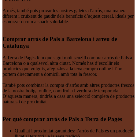
A més, també pots provar les nostres galetes d’arròs, una manera
diferent i cruixent de gaudir dels beneficis d’aquest cereal, ideals per
esmorzar o com a snack saludable.
Comprar arròs de Pals a Barcelona i arreu de
Catalunya
A Terra de Pagès fem que sigui molt senzill comprar arròs de Pals a
Barcelona o a qualsevol altra ciutat. Només has d’escollir els
productes que vulguis, afegir-los a la teva compra online i t’ho
portem directament a domicili amb tota la frescor.
També pots combinar la compra d’arròs amb altres productes frescos
de la nostra botiga online, com fruita i verdura de temporada.
D’aquesta manera, tindràs a casa una selecció completa de productes
naturals i de proximitat.
Per què comprar arròs de Pals a Terra de Pagès
Qualitat i proximitat garantides: l’arròs de Pals és un producte
lligat al territori i a la seva tradició.